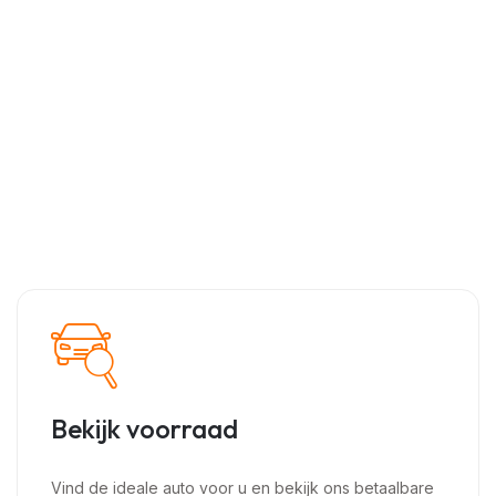
auto
Ons ervaren team blinkt uit in de verkoop van auto’s en
heeft vele jaren ervaring in het succesvol.
navigeren door de markt, het nemen van weloverwogen
beslissingen en het behalen van optimale resultaten.
Bekijk voorraad
Vind de ideale auto voor u en bekijk ons betaalbare