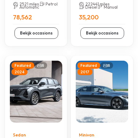
C-Class 2024
2521 miles
Petrol
222441 miles
Automatic
Diesel
Manual
78,562
35,200
Bekijk occasions
Bekijk occasions
6
6
Featured
Featured
2024
2017
Sedan
Minivan