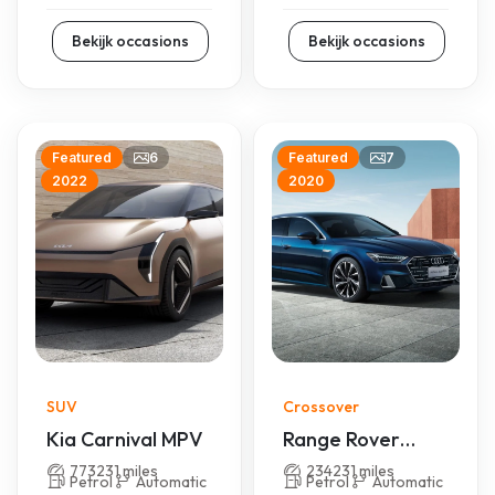
Bekijk occasions
Bekijk occasions
6
7
Featured
Featured
2022
2020
SUV
Crossover
Kia Carnival MPV
Range Rover
Evoque
773231 miles
234231 miles
Petrol
Automatic
Petrol
Automatic