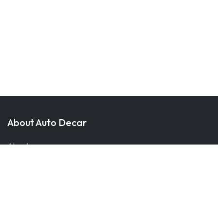
About Auto Decar
About us
Compare Listings
Dealer Listings
Sale Agents
Contact us