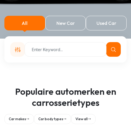
All
New Car
Used Car
Populaire automerken en
carrosserietypes
Car makes
Car body types
View all