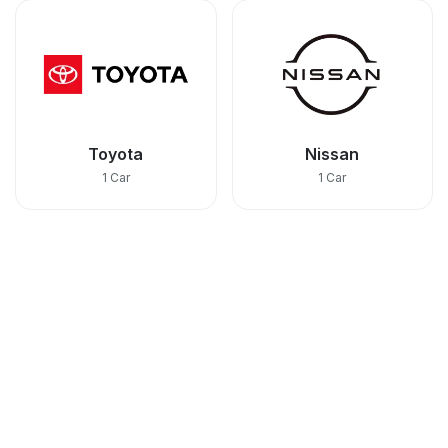
Toyota
Nissan
1 Car
1 Car
Waarom kiezen voor flex