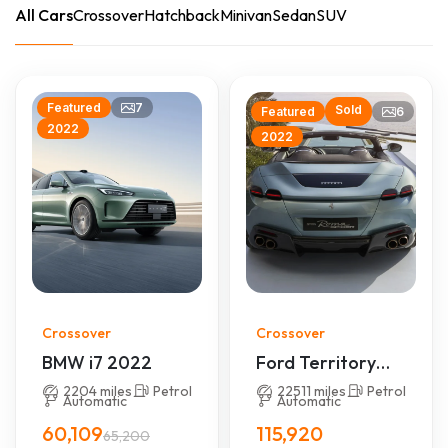
All Cars
Crossover
Hatchback
Minivan
Sedan
SUV
7
Featured
Sold
6
Featured
2022
2022
Crossover
Crossover
BMW i7 2022
Ford Territory
Titanium X
2204 miles
Petrol
22511 miles
Petrol
Automatic
Automatic
60,109
115,920
65,200